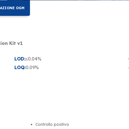
AZIONE OGM
on Kit v1
LOD:
≤0.04%
LOQ:
0.09%
Controllo positivo