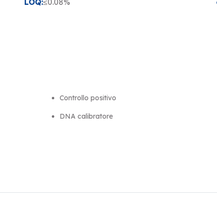
LOQ:
≤0.08%
Controllo positivo
DNA calibratore