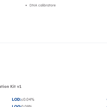
DNA calibratore
tion Kit v1
LOD:
≤0.04%
LOQ:
0.09%