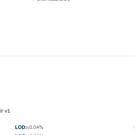
t v1
LOD:
≤0.04%