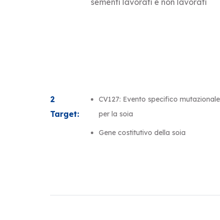
sementi lavorati e non lavorati
2
CV127: Evento specifico mutazionale
Target:
per la soia
Gene costitutivo della soia