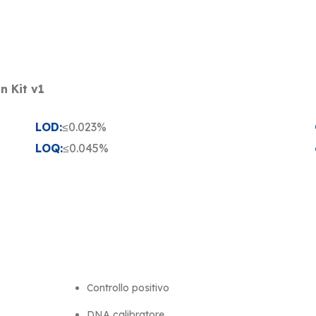
n Kit v1
LOD:
≤0.023%
LOQ:
≤0.045%
Controllo positivo
DNA calibratore