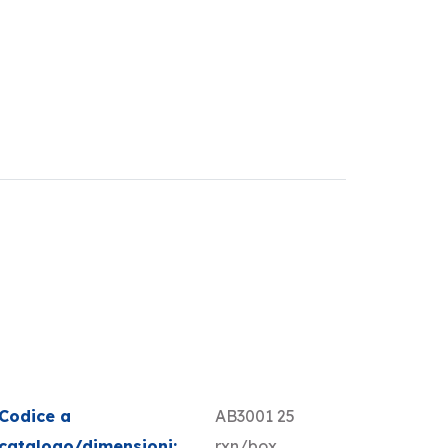
Codice a
AB3001 25
catalogo/dimensioni:
rxn/box